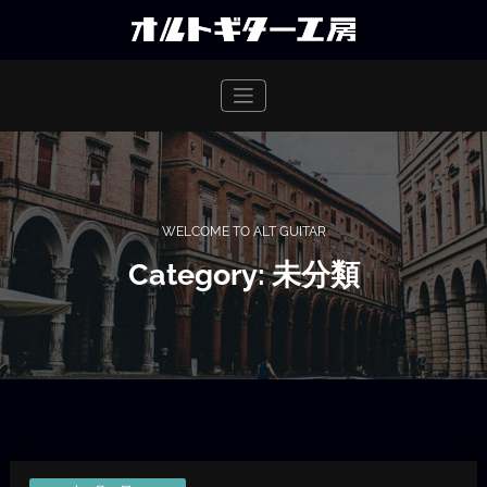
Skip
to
content
WELCOME TO ALT GUITAR
Category: 未分類